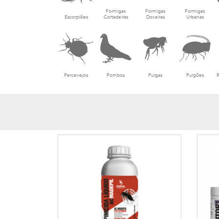
Formigas
Formigas
Formigas
Escorpiões
Cortadeiras
Doceiras
Urbanas
Percevejos
Pombos
Pulgas
Pulgões
R