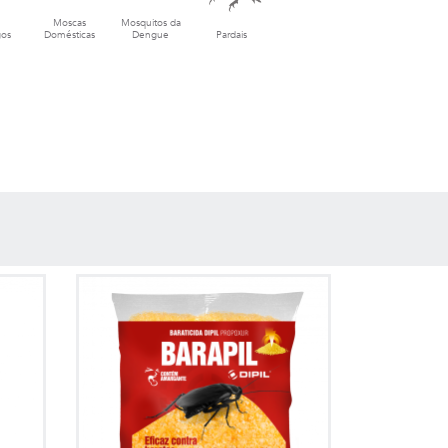
Moscas
Mosquitos da
os
Domésticas
Dengue
Pardais