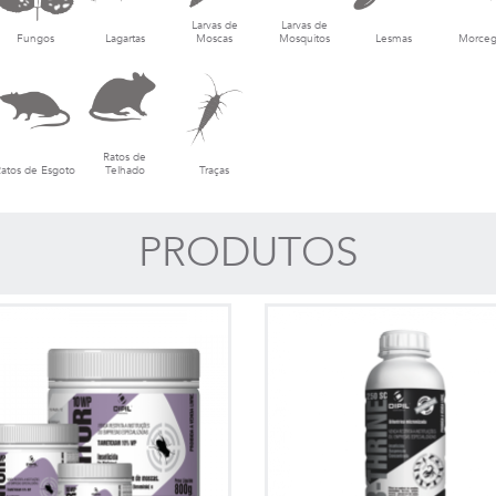
Larvas de
Larvas de
Fungos
Lagartas
Moscas
Mosquitos
Lesmas
Morceg
Ratos de
atos de Esgoto
Telhado
Traças
PRODUTOS