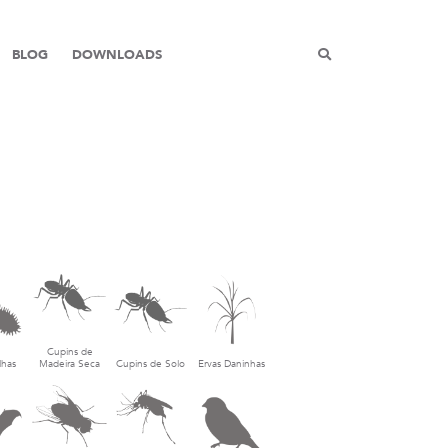
BLOG
DOWNLOADS
Cupins de
lhas
Madeira Seca
Cupins de Solo
Ervas Daninhas