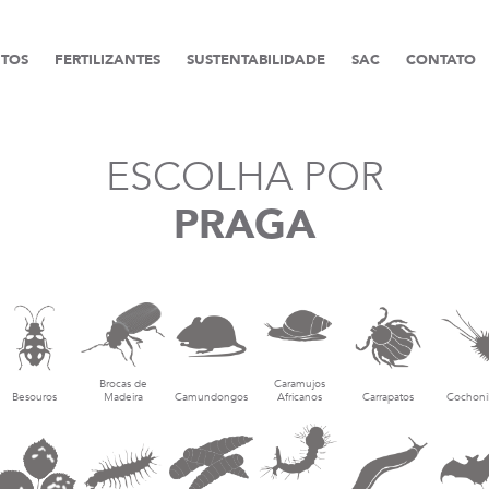
TOS
FERTILIZANTES
SUSTENTABILIDADE
SAC
CONTATO
ESCOLHA POR
PRAGA
Brocas de
Caramujos
Besouros
Madeira
Camundongos
Africanos
Carrapatos
Cochoni