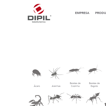
EMPRESA
PRODU
Baratas de
Baratas de
Ácaro
Aranhas
Cozinha
Esgoto